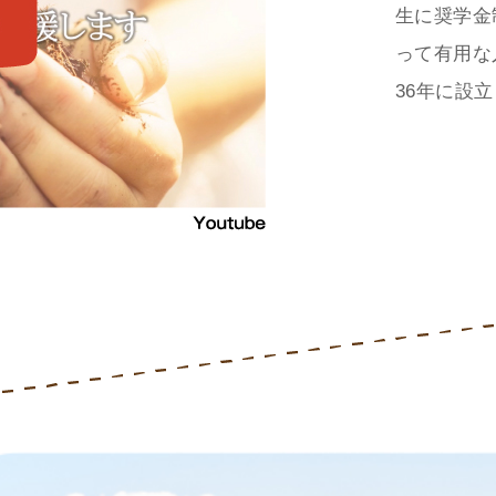
生に奨学金
って有用な
36年に設