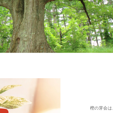
樫の芽会は