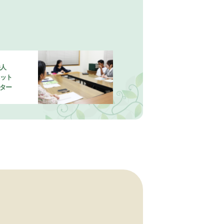
法人
ネット
ター