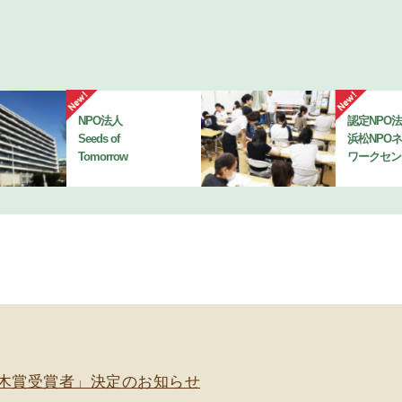
NPO法人
認定NPO
Seeds of
浜松NPO
Tomorrow
ワークセン
若木賞受賞者」決定のお知らせ