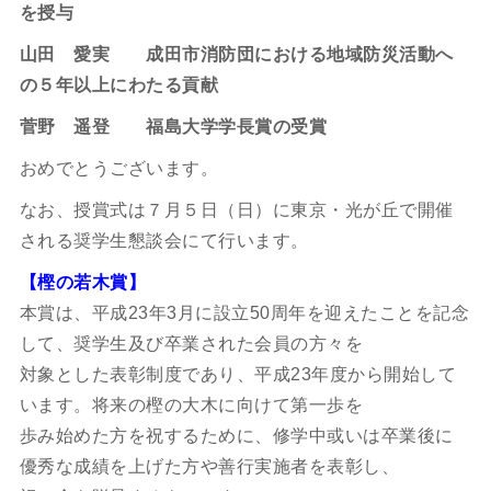
を授与
山田 愛実
成田市消防団における地域防災活動へ
の５年以上にわたる貢献
菅野 遥登
福島大学学長賞の受賞
おめでとうございます。
なお、授賞式は７月５日（日）に東京・光が丘で開催
される奨学生懇談会にて行います。
【樫の若木賞】
本賞は、平成23年3月に設立50周年を迎えたことを記念
して、奨学生及び卒業された会員の方々を
対象とした表彰制度であり、平成23年度から開始して
います。将来の樫の大木に向けて第一歩を
歩み始めた方を祝するために、修学中或いは卒業後に
優秀な成績を上げた方や善行実施者を表彰し、