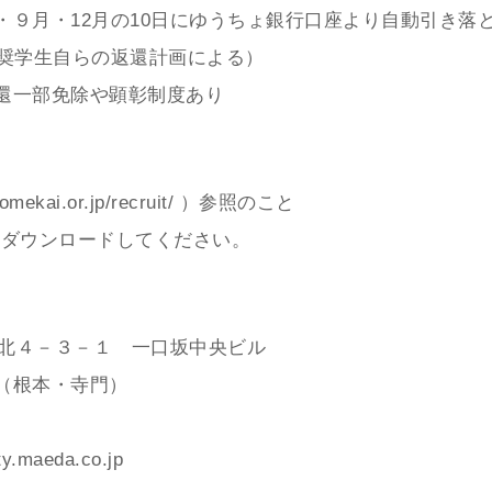
９月・12月の10日にゆうちょ銀行口座より自動引き落
奨学生自らの返還計画による）
還一部免除や顕彰制度あり
mekai.or.jp/recruit/
）参照のこと
ダウンロードしてください。
九段北４－３－１ 一口坂中央ビル
（根本・寺門）
y.maeda.co.jp